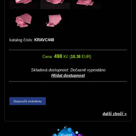
katalog číslo:
KRAVC448
498
Cena:
Kč (
18.38
EUR)
Skladová dostupnost:
Dočasně vyprodáno
Hlídat dostupnost
Doporučit známému
další zboží »