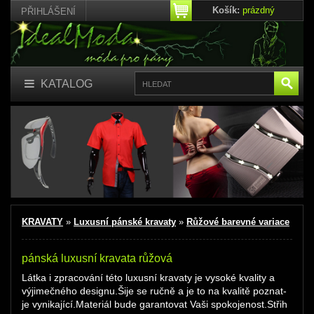
Košík:
prázdný
PŘIHLÁŠENÍ
KATALOG
KRAVATY
»
Luxusní pánské kravaty
»
Růžové barevné variace
pánská luxusní kravata růžová
Látka
i zpracování této luxusní
kravaty
je vysoké kvality a
výjimečného designu.Šije se ručně a je to na kvalitě poznat-
je vynikající.Materiál bude garantovat Vaši spokojenost.Střih