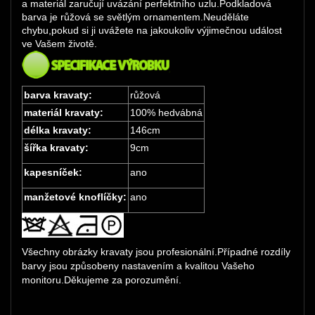
a materiál zaručují uvázání perfektního uzlu.Podkladová
barva je růžová se světlým ornamentem.Neuděláte
chybu,pokud si ji uvážete na jakoukoliv výjimečnou událost
ve Vašem životě.
barva kravaty:
růžová
materiál kravaty:
100% hedvábná
délka kravaty:
146cm
šířka kravaty:
9cm
kapesníček:
ano
manžetové knoflíčky:
ano
Všechny obrázky kravaty jsou profesionální.Případné rozdíly
barvy jsou způsobeny nastavením a kvalitou Vašeho
monitoru.Děkujeme za porozumění.