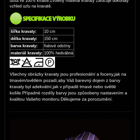
ušita ve 100% kvalitě.Zvolený materiál kravaty zaručuje dokonalý
vzhled uzlu na kravatě.
šířka kravaty:
10 cm
délka kravaty:
150 cm
barva kravaty:
fialové odstíny
materiál kravaty:
100% hedvábná
Všechny obrázky kravaty jsou profesionální a foceny,jak na
tmavém/světlém pozadí,aby Váš barevný dojem z barvy
kravaty byl adekvátní,jak v případě tmavé nebo světlé
košile.Případné rozdíly barvy jsou způsobeny nastavením a
kvalitou Vašeho monitoru.Děkujeme za porozumění.