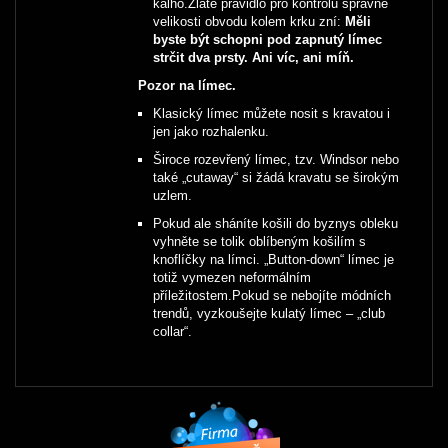
kalho.Zlaté pravidlo pro kontrolu správné
velikosti obvodu kolem krku zní:
Měli
byste být schopni pod zapnutý límec
strčit dva prsty. Ani víc, ani míň.
Pozor na límec.
Klasický límec můžete nosit s kravatou i
jen jako rozhalenku.
Široce rozevřený límec, tzv. Windsor nebo
také „cutaway“ si žádá kravatu se širokým
uzlem.
Pokud ale sháníte košili do byznys obleku
vyhněte se tolik oblíbeným košilím s
knoflíčky na límci. „Button-down“ límec je
totiž vymezen neformálním
příležitostem.Pokud se nebojíte módních
trendů, vyzkoušejte kulatý límec – „club
collar“.