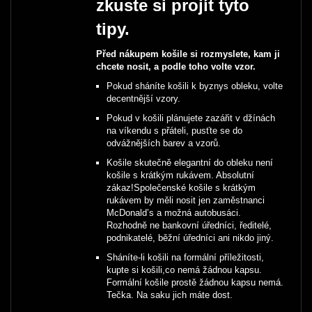
zkuste si projít tyto
tipy.
Před nákupem košile si rozmyslete, kam ji
chcete nosit, a podle toho volte vzor.
Pokud sháníte košili k byznys obleku, volte
decentnější vzory.
Pokud v košili plánujete zazářit v džínách
na víkendu s přáteli, pusťte se do
odvážnějších barev a vzorů.
Košile skutečně elegantní do obleku není
košile s krátkým rukávem. Absolutní
zákaz!Společenské košile s krátkým
rukávem by měli nosit jen zaměstnanci
McDonald’s a možná autobusáci.
Rozhodně ne bankovní úředníci, ředitelé,
podnikatelé, běžní úředníci ani nikdo jiný.
Sháníte-li košili na formální příležitosti,
kupte si košili,co nemá žádnou kapsu.
Formální košile prostě žádnou kapsu nemá.
Tečka. Na saku jich máte dost.