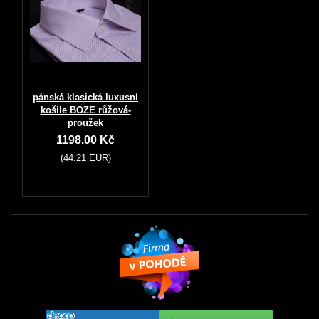
pánská klasická luxusní
košile BOZE růžová-
proužek
1198.00 Kč
(44.21 EUR)